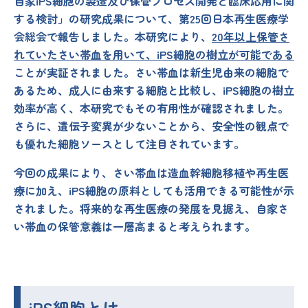
自家iPS細胞の製造及び保管プロセス開発と臨床応用に関
する検討」の研究成果について、第25回日本再生医療学
会総会で報告しました。本研究により、
20
年以上保管さ
れていたさい帯血を用いて、
iPS
細胞の樹立が可能である
ことが実証されました。さい帯血は新生児由来の細胞で
あるため、成人に由来する細胞と比較し、iPS細胞の樹立
効率が高く、本研究でもその有用性が確認されました。
さらに、遺伝子変異が少ないことから、安全性の観点で
も優れた細胞ソースとして注目されています。
今回の成果により、さい帯血は造血幹細胞移植や再生医
療に加え、iPS細胞の原料としても活用できる可能性が示
されました。将来的な再生医療の発展を見据え、自家さ
い帯血の保管意義は一層高まると考えられます。
iPS細胞とは