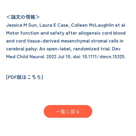
＜論文の情報＞
Jessica M Sun, Laura E Case, Colleen McLaughlin et al.
Motor function and safety after allogeneic cord blood
and cord tissue-derived mesenchymal stromal cells in
cerebral palsy: An open-label, randomized trial. Dev
Med Child Neurol. 2022 Jul 10. doi: 10.1111/dmcn.15325.
[
PDF版はこちら
]
一覧に戻る