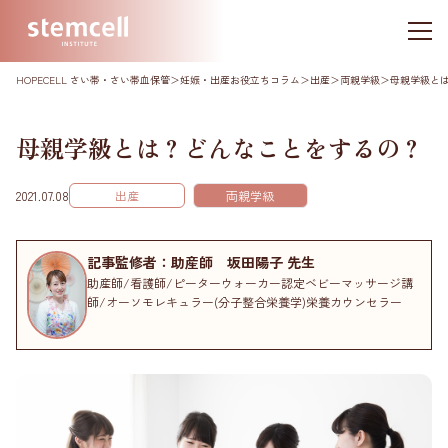
HOPECELL さい帯・さい帯血保管
＞
妊娠・出産お役立ちコラム
＞
出産
＞
両親学級
＞
母親学級と
母親学級とは？どんなことをするの？
2021.07.08
出産
両親学級
記事監修者：助産師 坂田陽子 先生
助産師/看護師/ピーターウォーカー認定ベビーマッサージ講
師/オーソモレキュラー(分子整合栄養学)栄養カウンセラー