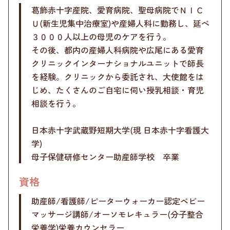
葛飾赤十字産院、愛育病院、聖母病院でＮＩＣ
Ｕ(新生児集中治療室)や産婦人科に勤務し、延べ
３０００人以上の母児のケアを行う。
その後、都内の産婦人科病院や広尾にある愛育
クリニックインターナショナルユニットで師長
を経験。クリニックから委託され、大使館をは
じめ、たくさんのご自宅に伺い授乳相談・育児
相談を行う。
日本赤十字武蔵野短期大学(現 日本赤十字看護大
学)
母子保健研修センター助産師学校 卒業
資格
助産師/看護師/ピーターウォーカー認定ベビー
マッサージ講師/オーソモレキュラー(分子整合
栄養学)栄養カウンセラー