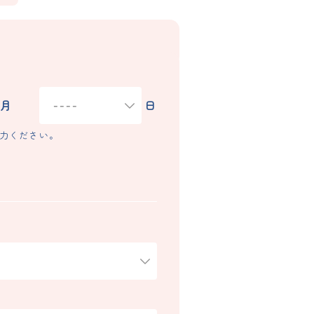
月
日
力ください。