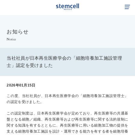
TOP
お知らせ
企業情報
Notice
サービスサイト
事業紹介
当社社員が日本再生医療学会の「細胞培養加工施設管理
士」認定を受けました
サステナビリティ
2026年01月15日
IR情報
この度、当社社員が、日本再生医療学会の「細胞培養加工施設管理士」
学会・セミナー情報
の認定を受けました。
この認定制度は、日本再生医療学会が定めており、再生医療等の共通基
採用情報
盤となる細胞／組織、再生医療等および再生医療等に関する法的規制に
関する知識を有するとともに、再生医療等に用いる細胞加工物の提供を
支える細胞培養加工施設を設計・運用できる能力を有する者を細胞培養