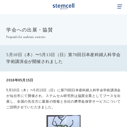
TOP
学会への出展・協賛
企業情報
Proposals for academic societies
サービスサイト
事業紹介
5月10日（木）〜5月13日（日）第70回日本産科婦人科学会
学術講演会が開催されました
サステナビリティ
2018年05月15日
IR情報
5月10日（木）〜5月13日（日）に第70回日本産科婦人科学会学術講演会
学会・セミナー情報
が仙台市にて開催され、ステムセル研究所は協賛企業としてブースを出
展し、全国の先生方に最新の情報と当社の臍帯血保管サービスについて
ご説明させていただきました。
採用情報