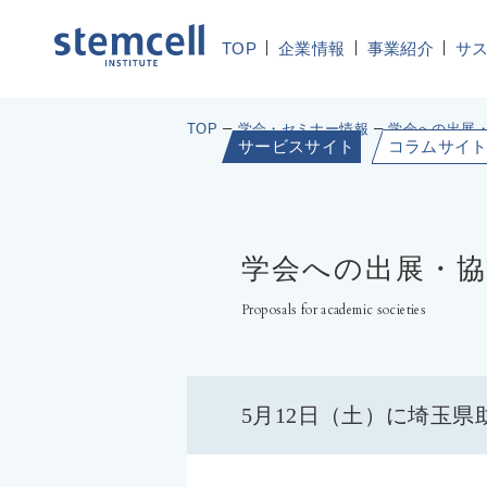
TOP
企業情報
事業紹介
サ
TOP
学会・セミナー情報
学会への出展・
サービスサイト
コラムサイ
学会への出展・協
Proposals for academic societies
5月12日（土）に埼玉