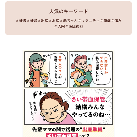
人気のキーワード
＃妊娠
＃妊婦
＃出産
＃お産
＃赤ちゃん
＃マタニティ
＃陣痛
＃痛み
＃入院
＃妊娠後期