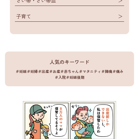
さい帯・さい帯血
＞
子育て
＞
人気のキーワード
＃妊娠
＃妊婦
＃出産
＃お産
＃赤ちゃん
＃マタニティ
＃陣痛
＃痛み
＃入院
＃妊娠後期