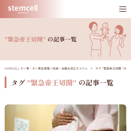
”緊急帝王切開”
の記事一覧
HOPECELL さい帯・さい帯血保管
＞
妊娠・出産お役立ちコラム
＞
タグ ”緊急帝王切開 ”
の記
タグ
”緊急帝王切開”
の記事一覧