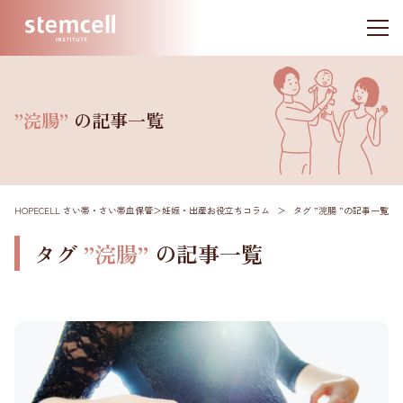
”浣腸”
の記事一覧
HOPECELL さい帯・さい帯血保管
＞
妊娠・出産お役立ちコラム
＞
タグ ”浣腸 ”
の記事一覧
タグ
”浣腸”
の記事一覧