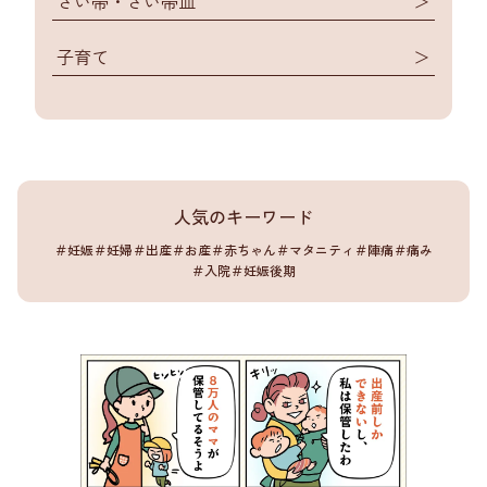
さい帯・さい帯血
＞
子育て
＞
人気のキーワード
＃妊娠
＃妊婦
＃出産
＃お産
＃赤ちゃん
＃マタニティ
＃陣痛
＃痛み
＃入院
＃妊娠後期