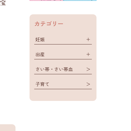
宝
カテゴリー
妊娠
＋
出産
＋
さい帯・さい帯血
＞
子育て
＞