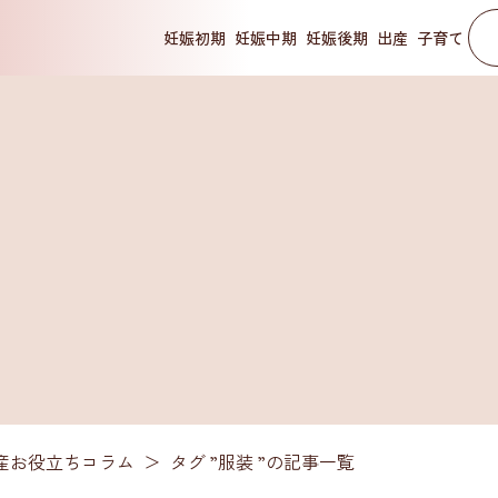
妊娠初期
妊娠中期
妊娠後期
出産
子育て
産お役立ちコラム
＞
タグ ”服装 ”
の記事一覧