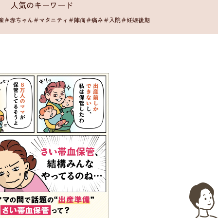
人気のキーワード
産
＃赤ちゃん
＃マタニティ
＃陣痛
＃痛み
＃入院
＃妊娠後期