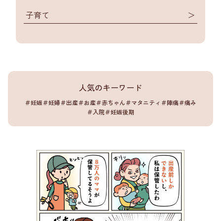
子育て
＞
人気のキーワード
＃妊娠
＃妊婦
＃出産
＃お産
＃赤ちゃん
＃マタニティ
＃陣痛
＃痛み
＃入院
＃妊娠後期