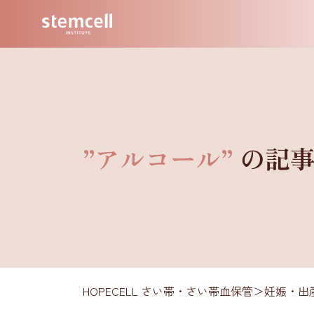
”アルコール”
の記
HOPECELL さい帯・さい帯血保管
＞
妊娠・出