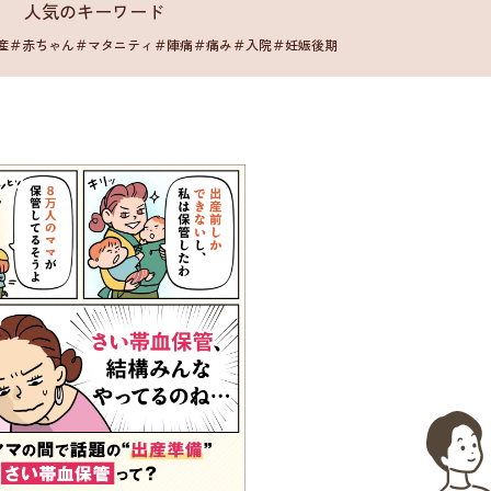
人気のキーワード
産
＃赤ちゃん
＃マタニティ
＃陣痛
＃痛み
＃入院
＃妊娠後期