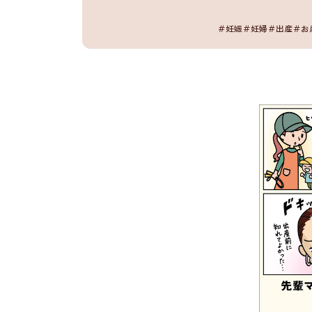
＃妊娠
＃妊婦
＃出産
＃お