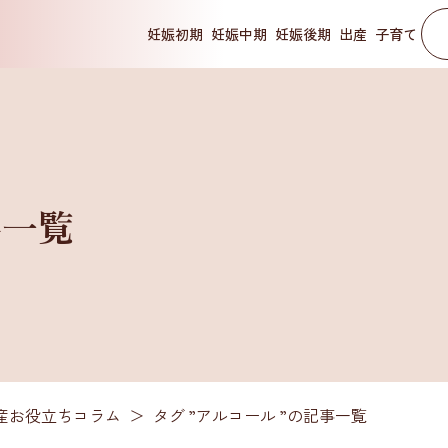
妊娠初期
妊娠中期
妊娠後期
出産
子育て
事一覧
産お役立ちコラム
＞
タグ ”アルコール ”
の記事一覧