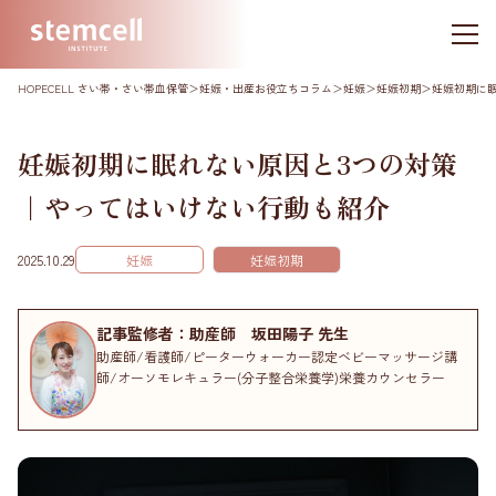
HOPECELL さい帯・さい帯血保管
＞
妊娠・出産お役立ちコラム
＞
妊娠
＞
妊娠初期
＞
妊娠初期に
妊娠初期に眠れない原因と3つの対策
｜やってはいけない行動も紹介
2025.10.29
妊娠
妊娠初期
記事監修者：助産師 坂田陽子 先生
助産師/看護師/ピーターウォーカー認定ベビーマッサージ講
師/オーソモレキュラー(分子整合栄養学)栄養カウンセラー