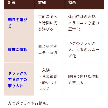
対策
詳細
効果
毎朝決まっ
体内時計の調整、
朝日を浴び
た時間に光
メラトニン分泌の
る
を浴びる
正常化
心身のリラック
散歩やマタ
適度な運動
ス、入眠のスムー
ニティヨガ
ズ化
・入浴
リラックス
・音楽鑑賞
睡眠に向けた体制
する時間の
・軽いスト
を整える
取り入れ
レッチ
一方で避けるべき行動も。