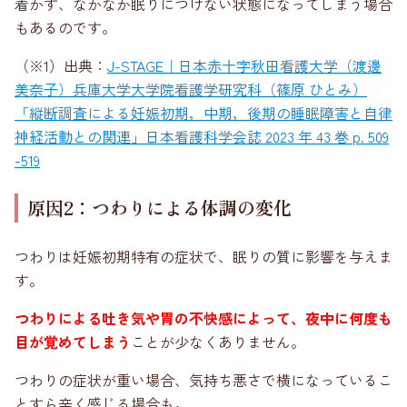
着かず、なかなか眠りにつけない状態になってしまう場合
もあるのです。
（※1）出典：
J-STAGE｜日本赤十字秋田看護大学（渡邊
美奈子）兵庫大学大学院看護学研究科（篠原 ひとみ）
「縦断調査による妊娠初期，中期，後期の睡眠障害と自律
神経活動との関連」日本看護科学会誌 2023 年 43 巻 p. 509
-519
原因2：つわりによる体調の変化
つわりは妊娠初期特有の症状で、眠りの質に影響を与えま
す。
つわりによる吐き気や胃の不快感によって、夜中に何度も
目が覚めてしまう
ことが少なくありません。
つわりの症状が重い場合、気持ち悪さで横になっているこ
とすら辛く感じる場合も。