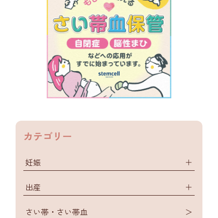
カテゴリー
妊娠
＋
出産
＋
さい帯・さい帯血
＞