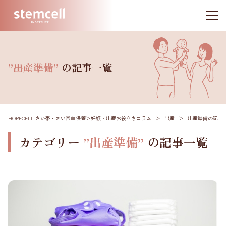
”出産準備”
の記事一覧
HOPECELL さい帯・さい帯血保管
＞
妊娠・出産お役立ちコラム
＞
出産
＞
出産準備
の記事
カテゴリー
”出産準備”
の記事一覧