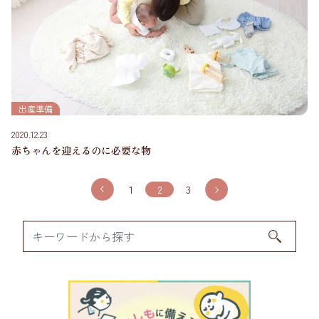
出産準備
2020.12.23
赤ちゃんを迎えるのに必要な物
投
1
2
3
稿
の
ペ
ー
ジ
送
り