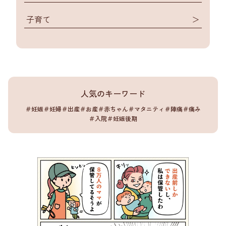
子育て
＞
人気のキーワード
＃妊娠
＃妊婦
＃出産
＃お産
＃赤ちゃん
＃マタニティ
＃陣痛
＃痛み
＃入院
＃妊娠後期