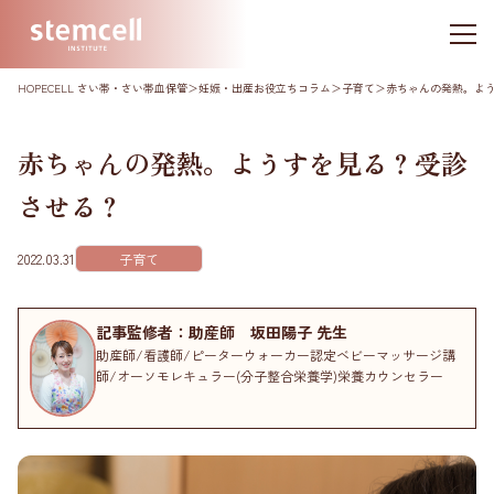
HOPECELL さい帯・さい帯血保管
＞
妊娠・出産お役立ちコラム
＞
子育て
＞
赤ちゃんの発熱。よ
赤ちゃんの発熱。ようすを見る？受診
させる？
2022.03.31
子育て
記事監修者：助産師 坂田陽子 先生
助産師/看護師/ピーターウォーカー認定ベビーマッサージ講
師/オーソモレキュラー(分子整合栄養学)栄養カウンセラー