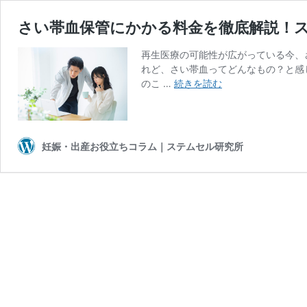
さい帯血保管にかかる料金を徹底解説！
再生医療の可能性が広がっている今、
れど、さい帯血ってどんなもの？と感
さ
のこ …
続きを読む
い
帯
血
保
妊娠・出産お役立ちコラム｜ステムセル研究所
管
に
か
か
る
料
金
を
徹
底
解