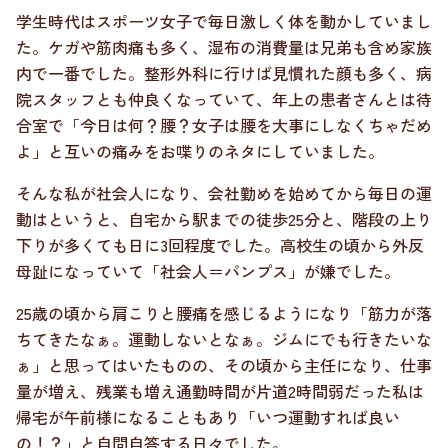
学生時代はスポーツ女子で毎日激しく体を動かしていまし
た。ケガや筋肉痛も多く、湿布の消費量は兄弟も含め家族
内で一番でした。整形外科に行けば見慣れた顔も多く、病
院スタッフとも仲良くなっていて、年上の患者さんとは待
合室で「今日は何？腰？女子は腰を大事にしなくちゃだめ
よ」と互いの痛みをお喋りのネタにしていました。
そんな私が社会人になり、会社勤めを始めてから毎日の運
動はというと、自宅から駅までの徒歩25分と、階段の上り
下りが多くても日に3回程度でした。高校生の頃から外反
母趾になっていて「社会人＝パンプス」が嫌でした。
25歳の頃から肩こりと腰痛を感じるようになり「筋力が落
ちてきたなぁ。運動しないとなぁ。ジムにでも行きたいな
ぁ」と思ってはいたものの、その頃から主任になり、仕事
量が増え、残業も増え通勤時間が片道2時間弱だった私は
帰宅が午前様になることもあり「いつ運動すれば良い
の！？」と自問自答する日々でした。