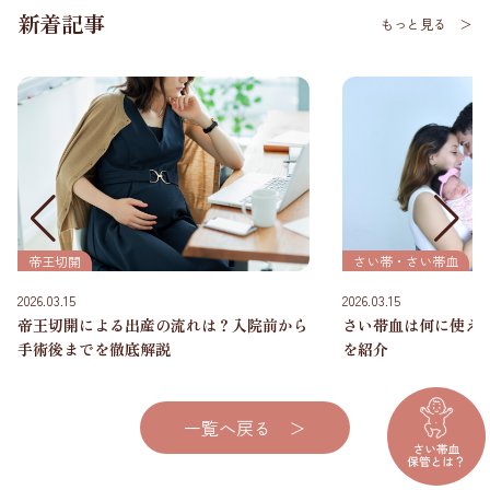
新着記事
もっと見る ＞
さい帯・さい帯血
帝王切開
2026.03.15
2026.03.15
さい帯血は何に使え
帝王切開による出産の流れは？入院前から
を紹介
手術後までを徹底解説
一覧へ戻る ＞