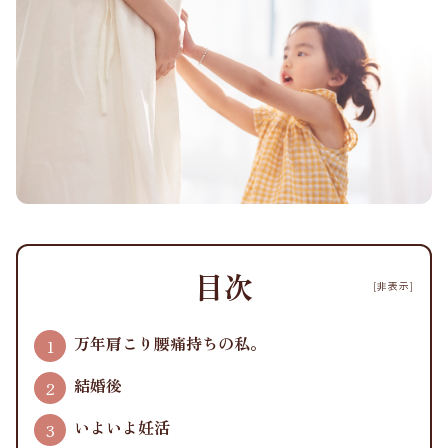
目次
[非表示]
万年肩こり腰痛持ちの私。
結婚後
いよいよ妊活