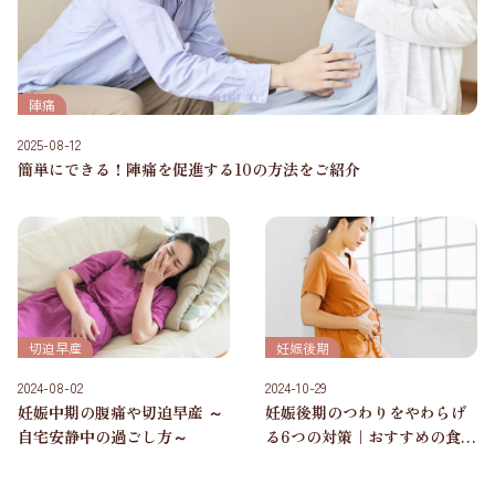
陣痛
2025-08-12
簡単にできる！陣痛を促進する10の方法をご紹介
切迫早産
妊娠後期
2024-08-02
2024-10-29
妊娠中期の腹痛や切迫早産 ～
妊娠後期のつわりをやわらげ
自宅安静中の過ごし方～
る6つの対策｜おすすめの食事
も紹介