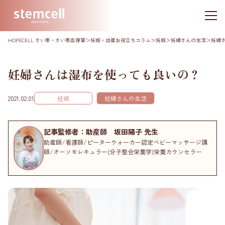
HOPECELL さい帯・さい帯血保管
＞
妊娠・出産お役立ちコラム
＞
妊娠
＞
妊婦さんの生活
＞
妊婦
妊婦さんは湿布を使っても良いの？
2021.02.01
妊娠
妊婦さんの生活
記事監修者：助産師 坂田陽子 先生
助産師/看護師/ピーターウォーカー認定ベビーマッサージ講
師/オーソモレキュラー(分子整合栄養学)栄養カウンセラー