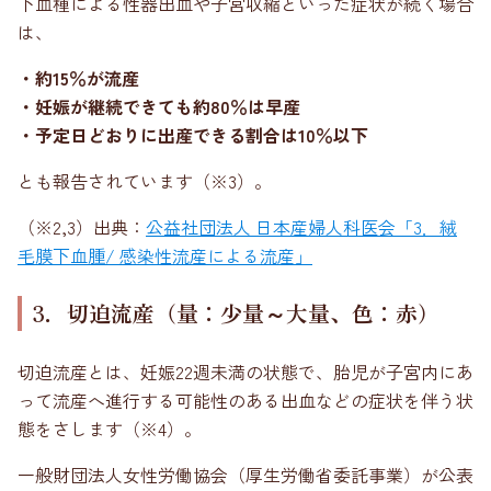
下血種による性器出血や子宮収縮といった症状が続く場合
は、
・約15％が流産
・妊娠が継続できても約80％は早産
・予定日どおりに出産できる割合は10％以下
とも報告されています（※3）。
（※2,3）出典：
公益社団法人 日本産婦人科医会「3．絨
毛膜下血腫/ 感染性流産による流産」
3．切迫流産（量：少量～大量、色：赤）
切迫流産とは、妊娠22週未満の状態で、胎児が子宮内にあ
って流産へ進行する可能性のある出血などの症状を伴う状
態をさします（※4）。
一般財団法人女性労働協会（厚生労働省委託事業）が公表