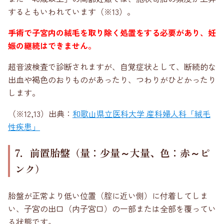
するともいわれています（※13）。
手術で子宮内の絨毛を取り除く処置をする必要があり、妊
娠の継続はできません。
超音波検査で診断されますが、自覚症状として、断続的な
出血や褐色のおりものがあったり、つわりがひどかったり
します。
（※12,13）出典：
和歌山県立医科大学 産科婦人科「絨毛
性疾患」
7．前置胎盤（量：少量～大量、色：赤～ピ
ンク）
胎盤が正常より低い位置（腟に近い側）に付着してしま
い、子宮の出口（内子宮口）の一部または全部を覆ってい
る状態です。