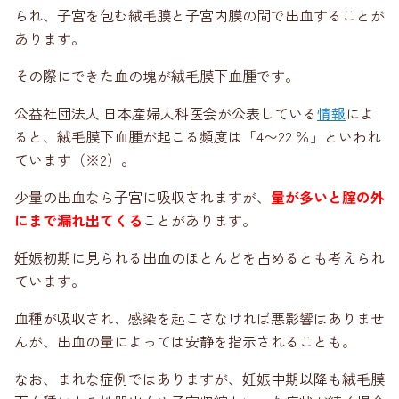
られ、子宮を包む絨毛膜と子宮内膜の間で出血することが
あります。
その際にできた血の塊が絨毛膜下血腫です。
公益社団法人 日本産婦人科医会が公表している
情報
によ
ると、絨毛膜下血腫が起こる頻度は「4〜22 ％」といわれ
ています（※2）。
少量の出血なら子宮に吸収されますが、
量が多いと腟の外
にまで漏れ出てくる
ことがあります。
妊娠初期に見られる出血のほとんどを占めるとも考えられ
ています。
血種が吸収され、感染を起こさなければ悪影響はありませ
んが、出血の量によっては安静を指示されることも。
なお、まれな症例ではありますが、妊娠中期以降も絨毛膜