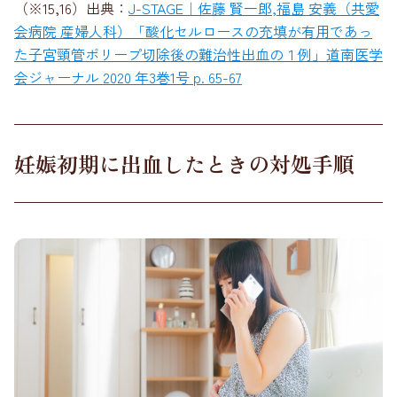
（※15,16）出典：
J-STAGE｜佐藤 賢一郎,福島 安義（共愛
会病院 産婦人科）「酸化セルロースの充填が有用であっ
た子宮頸管ポリープ切除後の難治性出血の１例」道南医学
会ジャーナル 2020 年3巻1号 p. 65-67
妊娠初期に出血したときの対処手順