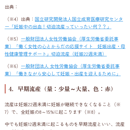
出典：
（※4）出典：
国立研究開発法人国立成育医療研究センタ
ー「妊娠中の出血！切迫流産っていったい何？？」
（※5）
一般財団法人女性労働協会（厚生労働省委託事
業）「働く女性の心とからだの応援サイト 妊娠出産・母
性健康管理サポート」切迫流産（妊娠22週未満）
（※6）
一般財団法人 女性労働協会（厚生労働省委託事
業）「働きながら安心して妊娠・出産を迎えるために」
4．早期流産（量：少量～大量、色：赤）
流産は妊娠22週未満に妊娠が継続できなくなること（※
7）で、全妊娠の8～15%に起こります（※8）。
中でも妊娠12週未満に起こるものを早期流産といい、流産