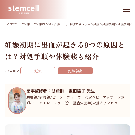
HOPECELL さい帯・さい帯血保管
＞
妊娠・出産お役立ちコラム
＞
妊娠
＞
妊娠初期
＞
妊娠初期に
妊娠初期に出血が起きる9つの原因と
は？対処手順や体験談も紹介
2024.10.29
妊娠
妊娠初期
記事監修者：助産師 坂田陽子 先生
助産師/看護師/ピーターウォーカー認定ベビーマッサージ講
師/オーソモレキュラー(分子整合栄養学)栄養カウンセラー