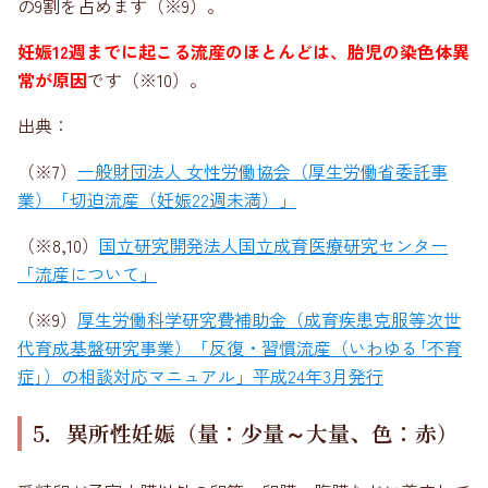
の9割を占めます（※9）。
妊娠12週までに起こる流産のほとんどは、胎児の染色体異
常が原因
です（※10）。
出典：
（※7）
一般財団法人 女性労働協会（厚生労働省委託事
業）「切迫流産（妊娠22週未満）」
（※8,10）
国立研究開発法人国立成育医療研究センター
「流産について」
（※9）
厚生労働科学研究費補助金（成育疾患克服等次世
代育成基盤研究事業）「反復・習慣流産（いわゆる｢不育
症｣）の相談対応マニュアル」平成24年3月発行
5．異所性妊娠（量：少量～大量、色：赤）