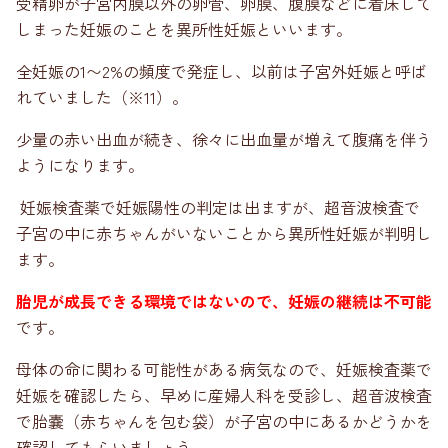
受精卵が子宮内膜以外の卵管、卵膜、腹膜などに着床して
しまった妊娠のことを異所性妊娠といいます。
全妊娠の1〜2%の頻度で発症し、以前は子宮外妊娠と呼ば
れていました（※11）。
少量の赤い出血が続き、徐々に出血量が増えて腹痛を伴う
ようになります。
妊娠検査薬で妊娠陽性の判定は出ますが、超音波検査で
子宮の中に赤ちゃんがいないことから異所性妊娠が判明し
ます。
胎児が成長できる環境ではないので、妊娠の継続は不可能
です。
母体の命に関わる可能性がある病気なので、妊娠検査薬で
妊娠を確認したら、早めに産婦人科を受診し、超音波検査
で胎嚢（赤ちゃんを包む袋）が子宮の中にあるかどうかを
確認してもらいましょう。