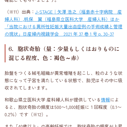
（※11）出典：
J-STAGE｜矢澤 浩之（福島赤十字病院 産
婦人科）,帆保 翼（福島県立医科大学 産婦人科）ほか
「当院における異所性妊娠大量出血症例の手術成績と管理
の現状」日産婦内視鏡学会 2021 年 37 巻 1 号 p. 30-37
6．胞状奇胎（量：少量もしくはおりものに
混じる程度、色：褐色～赤）
胎盤をつくる絨毛組織が異常増殖を起こし、粒のような状
態になって子宮を満たしている状態で、胎児はその中に吸
収されてしまいます。
和歌山県立医科大学 産科婦人科が提供している
情報
によ
ると、胞状奇胎の頻度は500〜1,000妊娠に１回程度（0.1〜
0.2％）です（※12）。
また「40歳以上」の高齢妊娠では、胞状奇胎の頻度が上昇