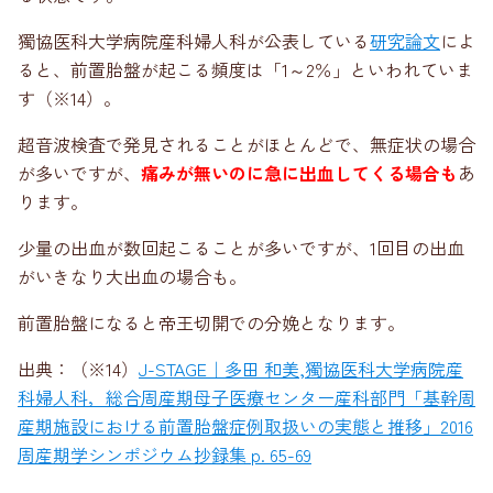
獨協医科大学病院産科婦人科が公表している
研究論文
によ
ると、前置胎盤が起こる頻度は「1～2％」といわれていま
す（※14）。
超音波検査で発見されることがほとんどで、無症状の場合
が多いですが、
痛みが無いのに急に出血してくる場合も
あ
ります。
少量の出血が数回起こることが多いですが、1回目の出血
がいきなり大出血の場合も。
前置胎盤になると帝王切開での分娩となります。
出典：（※14）
J-STAGE｜多田 和美,獨協医科大学病院産
科婦人科，総合周産期母子医療センター産科部門「基幹周
産期施設における前置胎盤症例取扱いの実態と推移」2016
周産期学シンポジウム抄録集 p. 65-69