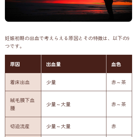
妊娠初期の出血で考えらえる原因とその特徴は、以下の9
つです。
原因
出血量
血色
着床出血
少量
赤～茶
絨毛膜下血
少量～大量
赤～茶
腫
切迫流産
少量～大量
赤