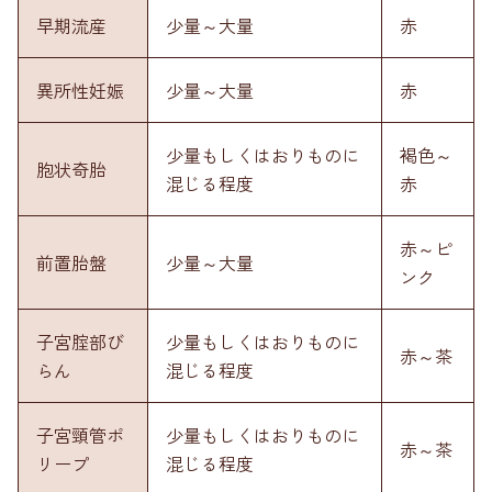
早期流産
少量～大量
赤
異所性妊娠
少量～大量
赤
少量もしくはおりものに
褐色～
胞状奇胎
混じる程度
赤
赤～ピ
前置胎盤
少量～大量
ンク
子宮腟部び
少量もしくはおりものに
赤～茶
らん
混じる程度
子宮頸管ポ
少量もしくはおりものに
赤～茶
リープ
混じる程度