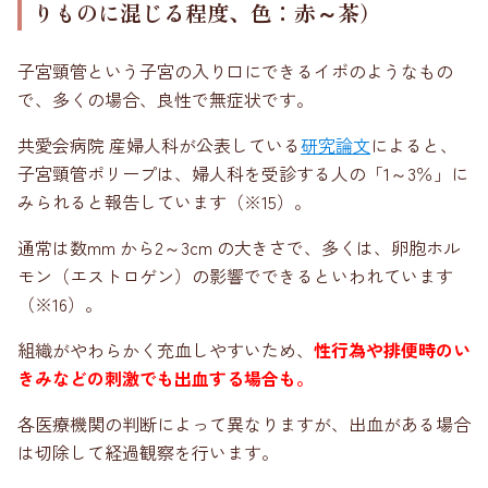
りものに混じる程度、色：赤～茶）
子宮頸管という子宮の入り口にできるイボのようなもの
で、多くの場合、良性で無症状です。
共愛会病院 産婦人科が公表している
研究論文
によると、
子宮頸管ポリープは、婦人科を受診する人の「1～3％」に
みられると報告しています（※15）。
通常は数mm から2～3cm の大きさで、多くは、卵胞ホル
モン（エストロゲン）の影響でできるといわれています
（※16）。
組織がやわらかく充血しやすいため、
性行為や排便時のい
きみなどの刺激でも出血する場合も。
各医療機関の判断によって異なりますが、出血がある場合
は切除して経過観察を行います。