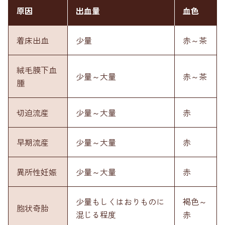
原因
出血量
血色
着床出血
少量
赤～茶
絨毛膜下血
少量～大量
赤～茶
腫
切迫流産
少量～大量
赤
早期流産
少量～大量
赤
異所性妊娠
少量～大量
赤
少量もしくはおりものに
褐色～
胞状奇胎
混じる程度
赤