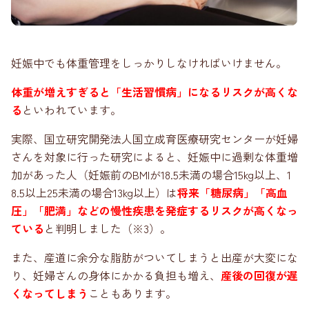
妊娠中でも体重管理をしっかりしなければいけません。
体重が増えすぎると「生活習慣病」になるリスクが高くな
る
といわれています。
実際、国立研究開発法人国立成育医療研究センターが妊婦
さんを対象に行った研究によると、妊娠中に過剰な体重増
加があった人（妊娠前のBMIが18.5未満の場合15kg以上、1
8.5以上25未満の場合13kg以上）は
将来
「糖尿病」「高血
圧」「肥満」などの慢性疾患を発症するリスクが高くなっ
ている
と判明しました（※3）。
また、産道に余分な脂肪がついてしまうと出産が大変にな
り、妊婦さんの身体にかかる負担も増え、
産後の回復が遅
くなってしまう
こともあります。