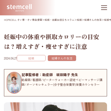
HOPECELL さい帯・さい帯血保管
＞
妊娠・出産お役立ちコラム
＞
妊娠
＞
妊婦さんの生活
＞
妊娠
妊娠中の体重や摂取カロリーの目安
は？増えすぎ・痩せすぎに注意
2024.06.27
妊娠
妊婦さんの生活
記事監修者：助産師 坂田陽子 先生
助産師/看護師/ピーターウォーカー認定ベビーマッサージ講
師/オーソモレキュラー(分子整合栄養学)栄養カウンセラー