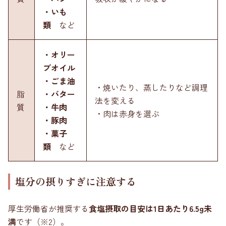
・いも
類
など
・オリー
ブオイル
・ごま油
・焼いたり、蒸したりなど調理
脂
・バター
法を変える
質
・牛肉
・肉は赤身を選ぶ
・豚肉
・菓子
類
など
塩分の摂りすぎに注意する
厚生労働省が推奨する
食塩摂取の目安は1日あたり6.5g未
満
です（※2）。