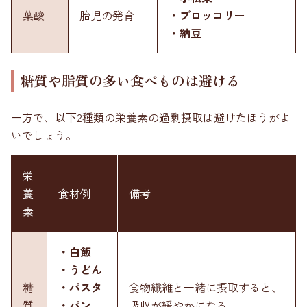
葉酸
胎児の発育
・ブロッコリー
・納豆
糖質や脂質の多い食べものは避ける
一方で、以下2種類の栄養素の過剰摂取は避けたほうがよ
いでしょう。
栄
養
食材例
備考
素
・白飯
・うどん
糖
・パスタ
食物繊維と一緒に摂取すると、
質
・パン
吸収が緩やかになる