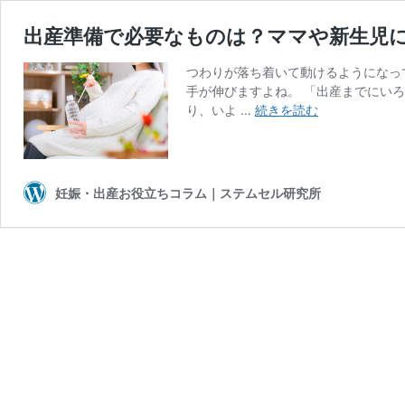
出産準備で必要なものは？ママや新生児
つわりが落ち着いて動けるようになっ
手が伸びますよね。 「出産までにい
出
り、いよ …
続きを読む
産
準
備
で
妊娠・出産お役立ちコラム｜ステムセル研究所
必
要
な
も
の
は？
マ
マ
や
新
生